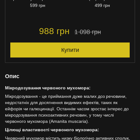
599 грн
499 грн
988 грн
1 098 грн
Купити
Опис
Мікродозування червоного мухомора:
Мікродозування - це приймання дуже малих доз речовини,
недостатніх для досягнення видимих ефектів, таких як
ейфорія чи галюцинації. Останнім часом зростає інтерес до
мікродозування психоактивних речовин, у тому числі
червоного мухомора (Amanita muscaria).
Цілющі властивості червоного мухомора:
Червоний мухомор містить низку біологічно активних сполук,