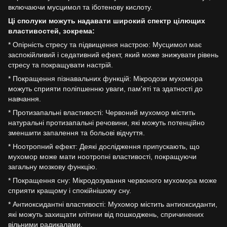
включаючи мусцимол та іботенову кислоту.
Ці сполуки можуть надавати широкий спектр цілющих
властивостей, зокрема:
* Опірність стресу та підвищення настрою: Мусцимол має
заспокійливий і седативний ефект, який може знижувати рівень
стресу та покращувати настрій.
* Покращення пізнавальних функцій: Мікродози мухомора
можуть сприяти поліпшенню уваги, пам'яті та здатності до
навчання.
* Протизапальні властивості: Червоний мухомор містить
натуральні протизапальні речовини, які можуть потенційно
зменшити запалення та больові відчуття.
* Ноотропний ефект: Деякі дослідження припускають, що
мухомор може мати ноотропні властивості, покращуючи
загальну мозкову функцію.
* Покращення сну: Мікродозування червоного мухомора може
сприяти кращому і спокійнішому сну.
* Антиоксидантні властивості: Мухомор містить антиоксиданти,
які можуть захищати клітини від пошкоджень, спричинених
вільними радикалами.