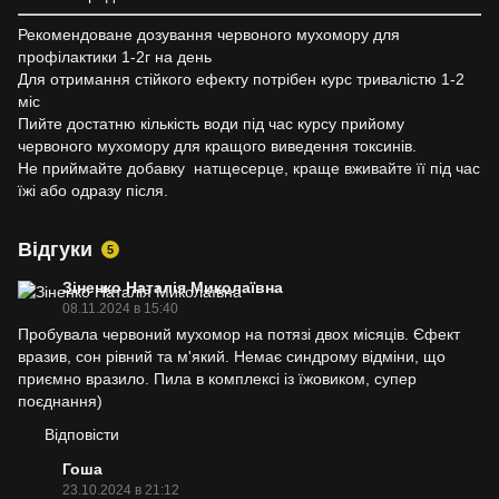
Рекомендоване дозування червоного мухомору для
профілактики 1-2г на день
Для отримання стійкого ефекту потрібен курс тривалістю 1-2
міс
Пийте достатню кількість води під час курсу прийому
червоного мухомору для кращого виведення токсинів.
Не приймайте добавку натщесерце, краще вживайте її під час
їжі або одразу після.
Відгуки
5
Зіненко Наталія Миколаївна
08.11.2024 в 15:40
Пробувала червоний мухомор на потязі двох місяців. Єфект
вразив, сон рівний та м'який. Немає синдрому відміни, що
приємно вразило. Пила в комплексі із їжовиком, супер
поєднання)
Відповісти
Гоша
23.10.2024 в 21:12