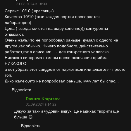
31.08.2024 в 18:33
Сервис 10/10 ( красавцы)
Качество 10/10 (таки каждая партия проверяется
лабораторно)
Цена ( всегда хочется на шару конечно))) конкуренты
отдыхают.
Очень жаль,что не попробовал раньше, думал с одного на
другое,как обычно. Ничего подобного, действительно
работает,как в описании, +- для конкретного человека.
Никакого синдрома отмены после окончания приёма.
НИКАКОГО.
а вот убрать этот синдром от наркотиков или алкаголя- просто
топ.
Дико жалею,что не попробовал раньше, кучу лет бы спас...
Відповісти
Dmutro Kraptsov
01.09.2024 в 14:22
Дякую за такий чудовий відгук. Це надихає творити ще
більше 😉
Відповісти