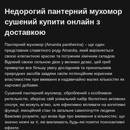
Недорогий пантерний мухомор
сушений купити онлайн з
доставкою
Пантерний мухомор (Amanita pantherina) – ще один
представник славетного роду Amanita, який вирізняється
своєю елегантною красою та потужним хімічним складом.
Відомий своєю сильною дією у великих дозах, цей гриб
привертає все більшу увагу дослідників та прихильників
природних засобів завдяки своїм потенційним корисним
властивостям при вживанні в надзвичайно малих кількостях як
харчової добавки.
Сушений пантерний мухомор, оброблений з особливою
ретельністю, зберігає свій унікальний набір біологічно активних
сполук, які можуть м'яко, але ефективно впливати на когнітивні
функції, емоційний стан та загальне самопочуття людини.
Важливо розуміти, що мова йде про вживання в кількостях, що
значно нижчі за ті, які викликають будь-які помітні психоактивні
ефекти.