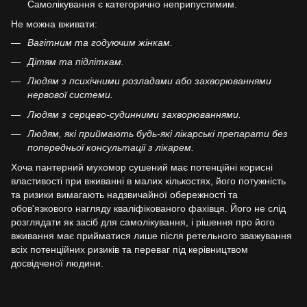
Самолікування є категорично неприпустимим.
Не можна вживати:
Вагітним та годуючим жінкам.
Дітям та підліткам.
Людям з психічними розладами або захворюваннями
нервової системи.
Людям з серцево-судинними захворюваннями.
Людям, які приймають будь-які лікарські препарати без
попередньої консультації з лікарем.
Хоча пантерний мухомор сушений має потенційні корисні
властивості при вживанні в малих кількостях, його потужність
та ризики вимагають надзвичайної обережності та
обов'язкового нагляду кваліфікованого фахівця. Його не слід
розглядати як засіб для самолікування, і рішення про його
вживання має прийматися лише після ретельного зважування
всіх потенційних ризиків та переваг під керівництвом
досвідченої людини.