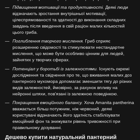
Підвищення мотивації та продуктивності.
Деякі люди
відзначають зростання внутрішньої мотивації,
цілеспрямованості та здатності до виконання складних
завдань після введення в свій раціон малих кількостей
цього гриба.
Поглиблення творчого мислення.
Гриб сприяє
розширенню свідомості та стимулювати нестандартне
мислення, що може бути особливо цінним для людей,
зайнятих у творчих сферах.
Потенціал у боротьбі із залежностями.
Існують окремі
дослідження та свідчення про те, що вживання малих доз
пантерного мухомора допомагає зменшити тягу до різних
видів залежностей, ймовірно, за рахунок впливу на
нейронні шляхи, пов'язані із залежною поведінкою.
Покращення емоційного балансу.
Хоча Amanita pantherina
вважається більш потужним, ніж червоний, деякі
користувачі відзначають його здатність стабілізувати
емоційний фон та знижувати рівень тривожності при
правильному дозуванні.
Дешево купити натуральний пантерний