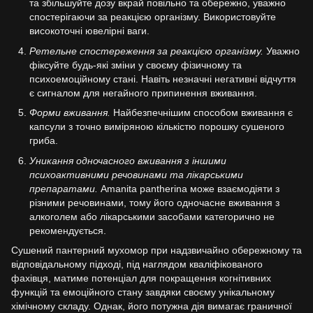
та збільшуйте дозу вкрай повільно та обережно, уважно
спостерігаючи за реакцією організму. Використовуйте
високоточні ювелірні ваги.
Ретельне спостереження за реакцією організму.
Уважно
фіксуйте будь-які зміни у своєму фізичному та
психоемоційному стані. Навіть незначні негативні відчуття
є сигналом для негайного припинення вживання.
Форми вживання.
Найбезпечнішим способом вживання є
капсули з точно виміряною кількістю порошку сушеного
гриба.
Уникання одночасного вживання з іншими
психоактивними речовинами та лікарськими
препаратами.
Amanita pantherina може взаємодіяти з
різними речовинами, тому його одночасне вживання з
алкоголем або лікарськими засобами категорично не
рекомендується.
Сушений пантерний мухомор при надзвичайно обережному та
відповідальному підході, під наглядом кваліфікованого
фахівця, матиме потенціал для покращення когнітивних
функцій та емоційного стану завдяки своєму унікальному
хімічному складу. Однак, його потужна дія вимагає граничної