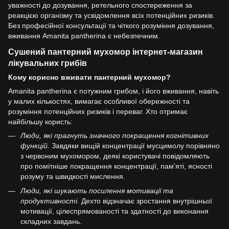
уважності до дозування, ретельного спостереження за
реакцією організму та усвідомлення всіх потенційних ризиків.
Без професійної консультації та чіткого розуміння дозування,
вживання Amanita pantherina є небезпечним.
Сушений пантерний мухомор інтернет-магазин
лікувальних грибів
Кому корисно вживати пантерний мухомор?
Amanita pantherina є потужним грибом, і його вживання, навіть
у малих кількостях, вимагає особливої обережності та
розуміння потенційних ризиків і переваг. Хто отримає
найбільшу користь:
Люди, які прагнуть значного покращення когнітивних
функцій.
Завдяки вищій концентрації мусцимолу порівняно
з червоним мухомором, деякі користувачі повідомляють
про помітніше покращення концентрації, пам'яті, ясності
розуму та швидкості мислення.
Люди, які шукають посилення мотивації та
продуктивності.
Дехто відзначає зростання внутрішньої
мотивації, цілеспрямованості та здатності до виконання
складних завдань.