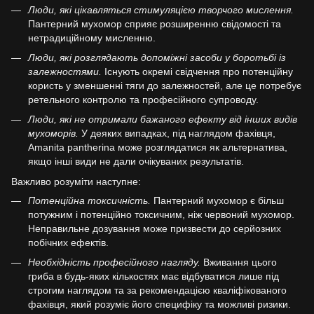
Люди, які цікавляться стимуляцією творчого мислення.
Пантерний мухомор сприяє розширенню свідомості та
нетрадиційному мисленню.
Люди, які розглядають допоміжні засоби у боротьбі із
залежностями.
Існують окремі свідчення про потенційну
користь у зменшенні тяги до залежностей, але це потребує
ретельного контролю та професійного супроводу.
Люди, які не отримали бажаного ефекту від інших видів
мухоморів.
У деяких випадках, під наглядом фахівця,
Amanita pantherina може розглядатися як альтернатива,
якщо інші види не дали очікуваних результатів.
Важливо розуміти наступне:
Потенційна токсичність.
Пантерний мухомор є більш
потужним і потенційно токсичним, ніж червоний мухомор.
Неправильне дозування може призвести до серйозних
побічних ефектів.
Необхідність професійного нагляду.
Вживання цього
гриба в будь-яких кількостях має відбуватися лише під
строгим наглядом та за рекомендацією кваліфікованого
фахівця, який розуміє його специфіку та можливі ризики.