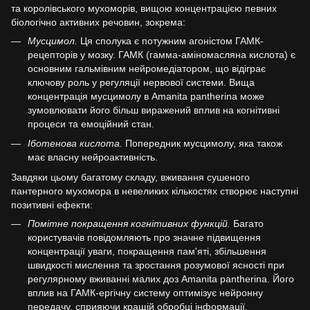
та королівського мухоморів, вищою концентрацією певних
біологічно активних речовин, зокрема:
Мусцимол.
Ця сполука є потужним агоністом ГАМК-
рецепторів у мозку. ГАМК (гамма-аміномасляна кислота) є
основним гальмівним нейромедіатором, що відіграє
ключову роль у регуляції нервової системи. Вища
концентрація мусцимолу в Amanita pantherina може
зумовлювати його більш виражений вплив на когнітивні
процеси та емоційний стан.
Іботенова кислота.
Попередник мусцимолу, яка також
має власну нейроактивність.
Завдяки цьому багатому складу, вживання сушеного
пантерного мухомора в невеликих кількостях створює наступні
позитивні ефекти:
Помітне покращення когнітивних функцій.
Багато
користувачів повідомляють про значне підвищення
концентрації уваги, покращення пам'яті, збільшення
швидкості мислення та зростання розумової ясності при
регулярному вживанні малих доз Amanita pantherina. Його
вплив на ГАМК-ергічну систему оптимізує нейронну
передачу, сприяючи кращій обробці інформації.