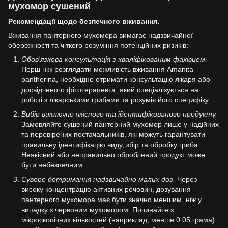
мухомор сушений
Рекомендації щодо безпечного вживання.
Вживання пантерного мухомора вимагає надзвичайної
обережності та чіткого розуміння потенційних ризиків:
Обов'язкова консультація з кваліфікованим фахівцем.
Перш ніж розглядати можливість вживання Amanita
pantherina, необхідно отримати консультацію лікаря або
досвідченого фітотерапевта, який спеціалізується на
роботі з лікарськими грибами та розуміє його специфіку.
Вибір виключно якісного та ідентифікованого продукту.
Замовляйте сушений пантерний мухомор лише у надійних
та перевірених постачальників, які можуть гарантувати
правильну ідентифікацію виду, збір та обробку гриба.
Неякісний або неправильно оброблений продукт може
бути небезпечним.
Суворе дотримання надзвичайно малих доз.
Через
високу концентрацію активних речовин, дозування
пантерного мухомора має бути значно меншим, ніж у
випадку з червоним мухомором. Починайте з
мікроскопічних кількостей (наприклад, менше 0.05 грама)