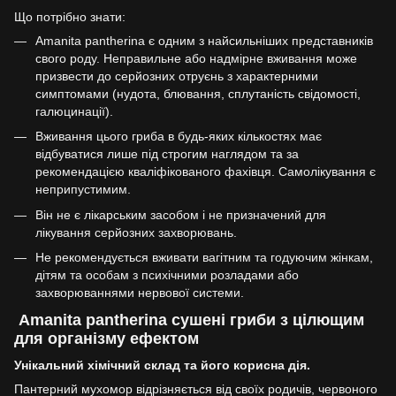
Що потрібно знати:
Amanita pantherina є одним з найсильніших представників
свого роду. Неправильне або надмірне вживання може
призвести до серйозних отруєнь з характерними
симптомами (нудота, блювання, сплутаність свідомості,
галюцинації).
Вживання цього гриба в будь-яких кількостях має
відбуватися лише під строгим наглядом та за
рекомендацією кваліфікованого фахівця. Самолікування є
неприпустимим.
Він не є лікарським засобом і не призначений для
лікування серйозних захворювань.
Не рекомендується вживати вагітним та годуючим жінкам,
дітям та особам з психічними розладами або
захворюваннями нервової системи.
Amanita pantherina сушені гриби з цілющим
для організму ефектом
Унікальний хімічний склад та його корисна дія.
Пантерний мухомор відрізняється від своїх родичів, червоного