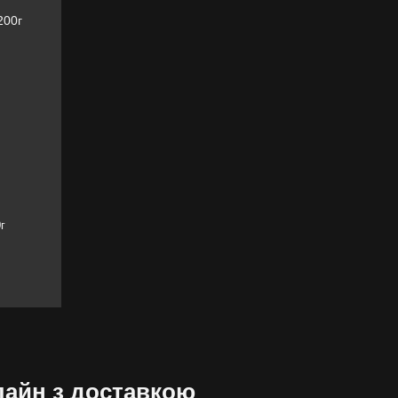
г
лайн з доставкою