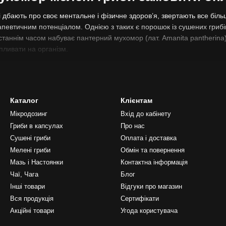
 дбають про своє ментальне і фізичне здоров’я, звертають все біль
певтичним потенціалом. Однією з таких є порошок із сушених грибів
станнім часом набуває пантерний мухомор (лат. Amanita pantherin
пливати на організм.
живає нову хвилю інтересу до натуральних засобів для підтримки здо
ся в мікродозах. Ідея полягає в тому, щоб вживати малі, практично н
нервову систему, покращувати емоційний фон, сон, працездатність 
Каталог
Клієнтам
і сушеного порошку дозволяє точно дозувати засіб, поступово знайо
і приклади застосування мікродоз псилоцибінових грибів уже набули
Мікродозинг
Вхід до кабінету
би, все частіше увага звертається на мухомори, зокрема пантерний
Гриби в капсулах
Про нас
Сушені гриби
Оплата і доставка
рний мухомор помол купити по доступній 
Мелені гриби
Обмін та повернення
хомор?
Мазь і Настоянки
Контактна інформація
ta pantherina) — це гриб з родини мухоморових, який зростає пере
Чаї, Чага
Блог
а характерним оливково-коричневим капелюшком з білими бородавкам
Інші товари
Відгуки про магазин
робці і дозуванні його речовини трансформуються у менш токсичні 
Вся продукція
Сертифікати
 потребує обережності, знання та точності.
Акційні товари
Угода користувача
ол – цілющі властивості.