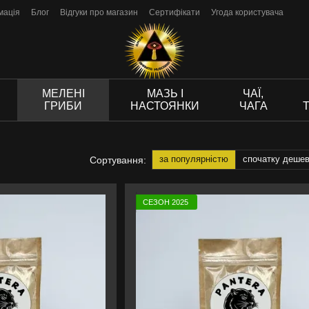
мація
Блог
Відгуки про магазин
Сертифікати
Угода користувача
МЕЛЕНІ
МАЗЬ І
ЧАЇ,
ГРИБИ
НАСТОЯНКИ
ЧАГА
за популярністю
спочатку деше
Сортування:
СЕЗОН 2025