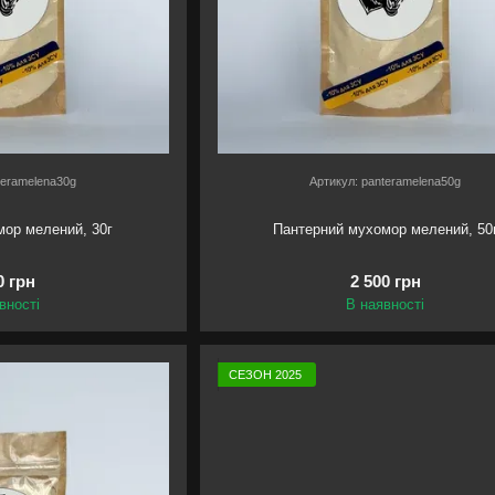
teramelena30g
Артикул: panteramelena50g
мор мелений, 30г
Пантерний мухомор мелений, 50
0 грн
2 500 грн
вності
В наявності
СЕЗОН 2025