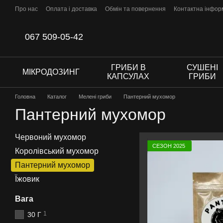
Перейти до основного контенту
Про нас
Оплата і доставка
Обмін та повернення
Контактна інфор
067 509-05-42
ГРИБИ В
СУШЕНІ
МІКРОДОЗИНГ
КАПСУЛАХ
ГРИБИ
Головна
Каталог
Мелені гриби
Пантерний мухомор
Пантерний мухомор
Червоний мухомор
СЕЗОН 2025
Королівський мухомор
Пантерний мухомор
Їжовик
Вага
1
30 Г