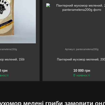
teramelena150g
Артикул: panteramelena200g
ор мелений, 150г
Пантерний мухомор мелений, 200
0 грн
10 000 грн
вності
В наявності
ухомор мелені гриби замовити он