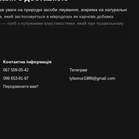
ше уваги на природні засоби лікування, зокрема на натуральні
, який застосовується в мікродозах як харчова добавка.
a) — гриб з потужними властивостями, який при правильному
ров’я. У центрі цієї хвилі — адаптогенні та психоактивні
епомітні для психіки дози, які не викликають змін свідомості,
і загальне самопочуття.
Контактна інформація
мити організм із активними речовинами і уникати гострих
 великої популярності, але в межах законодавства та з
067 509-05-42
Телеграм
.
099 653-81-97
lybomur1989@gmail.com
ціні
Передзвонити вам?
важно в хвойних і мішаних лісах Європи та Північної Америки.
и. У природі цей гриб вважається отруйним, проте при
форми. Це дає змогу використовувати його як потужну