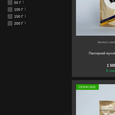
1
50 Г
1
100 Г
1
150 Г
1
200 Г
Артикул: pan
Пантерний мухо
1 50
В ная
СЕЗОН 2025