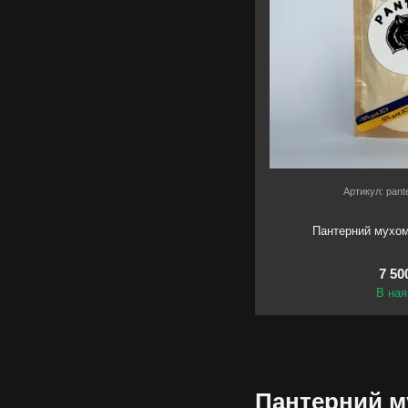
Артикул: pan
Пантерний мухом
7 50
В ная
Пантерний м