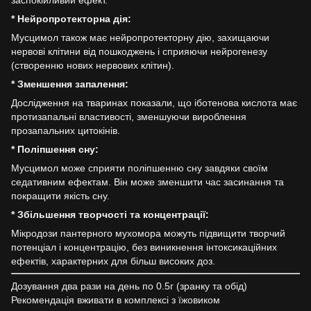
заспокійливий ефект.
* Нейропротекторна дія:
Мусцимол також має нейропротекторну дію, захищаючи
нервові клітини від пошкоджень і сприяючи нейрогенезу
(створенню нових нервових клітин).
* Зменшення запалення:
Дослідження на тваринах показали, що іботенова кислота має
протизапальні властивості, зменшуючи вироблення
прозапальних цитокінів.
* Поліпшення сну:
Мусцимол може сприяти поліпшенню сну завдяки своїм
седативним ефектам. Він може зменшити час засинання та
покращити якість сну.
* Збільшення творчості та концентрації:
Мікродози пантерного мухомора можуть підвищити творчий
потенціал і концентрацію, без виникнення інтоксикаційних
ефектів, характерних для більш високих доз.
Дозування два рази на день по 0.5г (зранку та обід)
Рекомендація вживати в комплексі з їжовиком