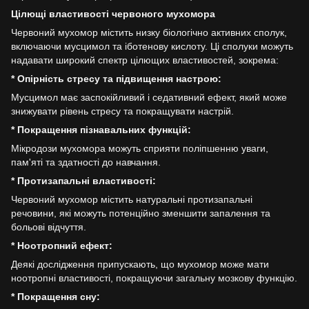
Цілющі властивості червоного мухомора
Червоний мухомор містить низку біологічно активних сполук,
включаючи мусцимол та іботенову кислоту. Ці сполуки можуть
надавати широкий спектр цілющих властивостей, зокрема:
* Опірність стресу та підвищення настрою:
Мусцимол має заспокійливий і седативний ефект, який може
знижувати рівень стресу та покращувати настрій.
* Покращення пізнавальних функцій:
Мікродози мухомора можуть сприяти поліпшенню уваги,
пам'яті та здатності до навчання.
* Протизапальні властивості:
Червоний мухомор містить натуральні протизапальні
речовини, які можуть потенційно зменшити запалення та
больові відчуття.
* Ноотропний ефект:
Деякі дослідження припускають, що мухомор може мати
ноотропні властивості, покращуючи загальну мозкову функцію.
* Покращення сну: