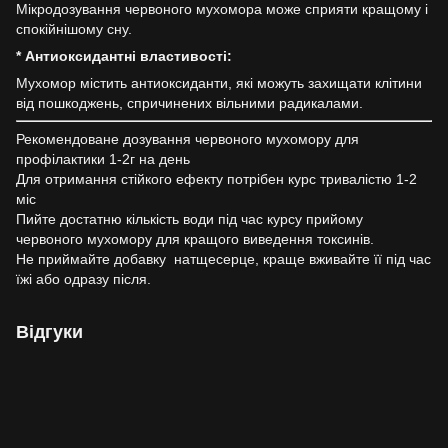
Мікродозування червоного мухомора може сприяти кращому і
спокійнішому сну.
* Антиоксидантні властивості:
Мухомор містить антиоксиданти, які можуть захищати клітини
від пошкоджень, спричинених вільними радикалами.
Рекомендоване дозування червоного мухомору для
профілактики 1-2г на день
Для отримання стійкого ефекту потрібен курс тривалістю 1-2
міс
Пийте достатню кількість води під час курсу прийому
червоного мухомору для кращого виведення токсинів.
Не приймайте добавку натщесерце, краще вживайте її під час
їжі або одразу після.
Відгуки