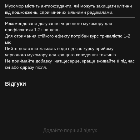
Мухомор містить антиоксиданти, які можуть захищати клітини
від пошкоджень, спричинених вільними радикалами.
Рекомендоване дозування червоного мухомору для
профілактики 1-2г на день
Для отримання стійкого ефекту потрібен курс тривалістю 1-2
міс
Пийте достатню кількість води під час курсу прийому
червоного мухомору для кращого виведення токсинів.
Не приймайте добавку натщесерце, краще вживайте її під час
їжі або одразу після.
Відгуки
Додайте перший відгук