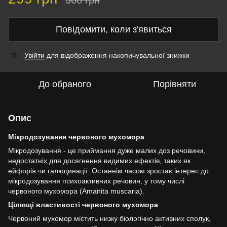
360 грн
Повідомити, коли з'явиться
Увійти
для відображення накопичувальної знижки
%
До обраного
Порівняти
Опис
Мікродозування червоного мухомора
Мікродозування - це приймання дуже малих доз речовини,
недостатніх для досягнення видимих ефектів, таких як
ейфорія чи галюцинації. Останнім часом зростає інтерес до
мікродозування психоактивних речовин, у тому числі
червоного мухомора (Amanita muscaria).
Цілющі властивості червоного мухомора
Червоний мухомор містить низку біологічно активних сполук,