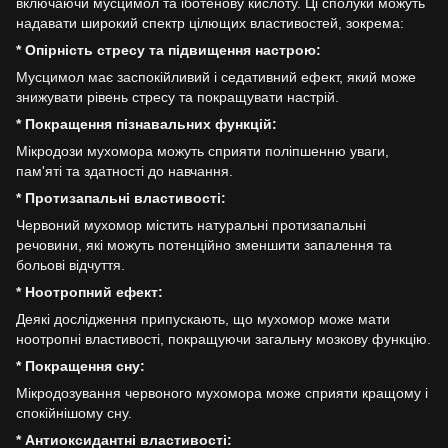
включаючи мусцимол та іботенову кислоту. Ці сполуки можуть
надавати широкий спектр цілющих властивостей, зокрема:
* Опірність стресу та підвищення настрою:
Мусцимол має заспокійливий і седативний ефект, який може
знижувати рівень стресу та покращувати настрій.
* Покращення пізнавальних функцій:
Мікродози мухомора можуть сприяти поліпшенню уваги,
пам'яті та здатності до навчання.
* Протизапальні властивості:
Червоний мухомор містить натуральні протизапальні
речовини, які можуть потенційно зменшити запалення та
больові відчуття.
* Ноотропний ефект:
Деякі дослідження припускають, що мухомор може мати
ноотропні властивості, покращуючи загальну мозкову функцію.
* Покращення сну:
Мікродозування червоного мухомора може сприяти кращому і
спокійнішому сну.
* Антиоксидантні властивості: