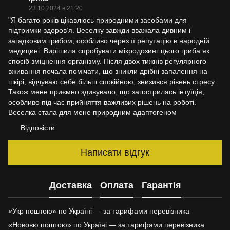
23.10.2024 в 21:20
"Я багато років цікавлюсь природними засобами для
підтримки здоров’я. Веселку завжди вважала дивним і
загадковим грибом, особливо через її репутацію в народній
медицині. Вирішила спробувати мікродозинг цього гриба як
спосіб зміцнення організму. Після двох тижнів регулярного
вживання почала помічати, що зникли дрібні запалення на
шкірі, відчуваю себе більш спокійною, знизився рівень стресу.
Також мене приємно здивувало, що загострилась інтуїція,
особливо під час прийняття важливих рішень на роботі.
Веселка стала для мене природним адаптогеном
Відповісти
Написати відгук
Доставка
Оплата
Гарантія
«Укр поштою» по Україні — за тарифами перевізника
«Нововю поштою» по Україні — за тарифами перевізника