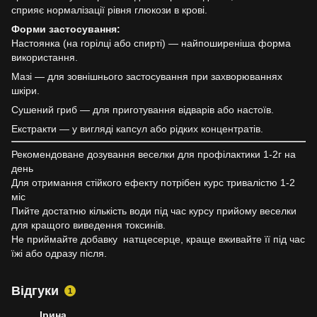
сприяє нормалізації рівня глюкози в крові.
Форми застосування:
Настоянка (на горілці або спирті) — найпоширеніша форма
використання.
Мазі — для зовнішнього застосування при захворюваннях
шкіри.
Сушений гриб — для приготування відварів або настоїв.
Екстракти — у вигляді капсул або рідких концентратів.
Рекомендоване дозування веселки для профілактики 1-2г на
день
Для отримання стійкого ефекту потрібен курс тривалістю 1-2
міс
Пийте достатню кількість води під час курсу прийому веселки
для кращого виведення токсинів.
Не приймайте добавку натщесерце, краще вживайте її під час
їжі або одразу після.
Відгуки
1
Ірина