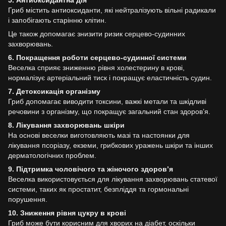
5. Антиоксидантна дія
Гриб містить антиоксиданти, які нейтралізують вільні радикали
і запобігають старінню клітин.
Це також допомагає знизити ризик серцево-судинних
захворювань.
6. Покращення роботи серцево-судинної системи
Веселка сприяє зниженню рівня холестерину в крові,
нормалізує артеріальний тиск і покращує еластичність судин.
7. Детоксикація організму
Гриб допомагає виводити токсини, важкі метали та шкідливі
речовини з організму, що покращує загальний стан здоров’я.
8. Лікування захворювань шкіри
На основі веселки виготовляють мазі та настоянки для
лікування псоріазу, екземи, грибкових уражень шкіри та інших
дерматологічних проблем.
9. Підтримка чоловічого та жіночого здоров’я
Веселка використовується для лікування захворювань статевої
системи, таких як простатит, безпліддя та гормональні
порушення.
10. Зниження рівня цукру в крові
Гриб може бути корисним для хворих на діабет, оскільки