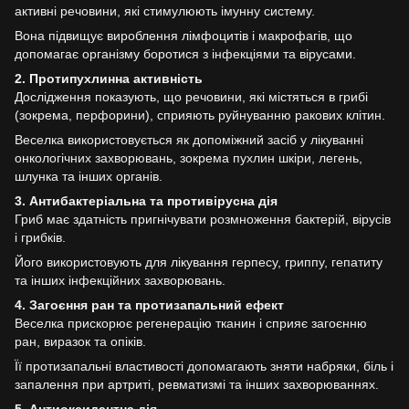
активні речовини, які стимулюють імунну систему.
Вона підвищує вироблення лімфоцитів і макрофагів, що
допомагає організму боротися з інфекціями та вірусами.
2. Протипухлинна активність
Дослідження показують, що речовини, які містяться в грибі
(зокрема, перфорини), сприяють руйнуванню ракових клітин.
Веселка використовується як допоміжний засіб у лікуванні
онкологічних захворювань, зокрема пухлин шкіри, легень,
шлунка та інших органів.
3. Антибактеріальна та противірусна дія
Гриб має здатність пригнічувати розмноження бактерій, вірусів
і грибків.
Його використовують для лікування герпесу, гриппу, гепатиту
та інших інфекційних захворювань.
4. Загоєння ран та протизапальний ефект
Веселка прискорює регенерацію тканин і сприяє загоєнню
ран, виразок та опіків.
Її протизапальні властивості допомагають зняти набряки, біль і
запалення при артриті, ревматизмі та інших захворюваннях.