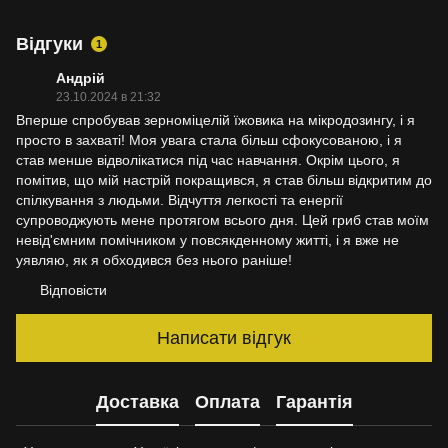
Відгуки
1
Андрій
23.10.2024 в 21:32
Вперше спробував зерноміцелій їжовика на мікродозингу, і я
просто в захваті! Моя увага стала більш сфокусованою, і я
став менше відволікатися під час навчання. Окрім цього, я
помітив, що мій настрій покращився, я став більш відкритим до
спілкування з людьми. Відчуття легкості та енергії
супроводжують мене протягом всього дня. Цей гриб став моїм
невід'ємним помічником у повсякденному житті, і я вже не
уявляю, як я обходився без нього раніше!
Відповісти
Написати відгук
Доставка
Оплата
Гарантія