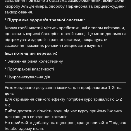
запалення пов'язане з багатьма захворюваннями, включаючи
хворобу Альцгеймера, хворобу Паркінсона та серцево-судинні
захворювання.
* Підтримка здоров'я травної системи:
Їжовик гребінчастий містить пребіотики, які є типом клітковини,
що живить корисні бактерії в товстій кишці. Це може допомогти
підтримувати здоров'я травної системи, покращувати
засвоєння поживних речовин і зміцнювати імунітет.
Інші потенційні переваги:
* Зниження рівня холестерину
* Протиракові властивості
* Цукрознижувальна дія
Рекомендоване дозування їжовика для профілактики 1-2г на
день
Для отримання стійкого ефекту потрібен курс тривалістю 1-2
міс
Пийте достатню кількість води під час курсу прийому їжовика
для кращого виведення токсинів.
Не приймайте добавку натщесерце, краще вживайте її під час
їжі або одразу після.