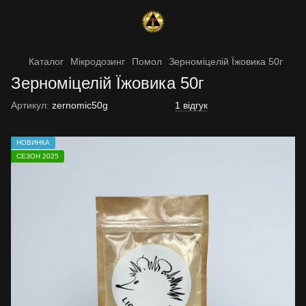
Каталог
Мікродозинг
Помол
Зерноміцелій Їжовика 50г
Зерноміцелій Їжовика 50г
Артикул:
zernomic50g
1 відгук
НОВИНКА
СЕЗОН 2025