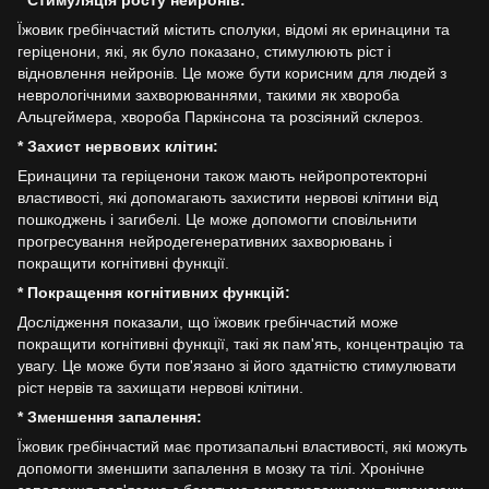
* Стимуляція росту нейронів:
Їжовик гребінчастий містить сполуки, відомі як еринацини та
геріценони, які, як було показано, стимулюють ріст і
відновлення нейронів. Це може бути корисним для людей з
неврологічними захворюваннями, такими як хвороба
Альцгеймера, хвороба Паркінсона та розсіяний склероз.
* Захист нервових клітин:
Еринацини та геріценони також мають нейропротекторні
властивості, які допомагають захистити нервові клітини від
пошкоджень і загибелі. Це може допомогти сповільнити
прогресування нейродегенеративних захворювань і
покращити когнітивні функції.
* Покращення когнітивних функцій:
Дослідження показали, що їжовик гребінчастий може
покращити когнітивні функції, такі як пам'ять, концентрацію та
увагу. Це може бути пов'язано зі його здатністю стимулювати
ріст нервів та захищати нервові клітини.
* Зменшення запалення:
Їжовик гребінчастий має протизапальні властивості, які можуть
допомогти зменшити запалення в мозку та тілі. Хронічне