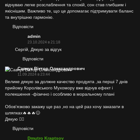
відчуваю легке розслаблення та спокій, сон став глибшим і
якіснішим. Важливо те, що це допомагає підтримувати баланс
та внутрішню гармонію.
Відповісти
admin
23.10.2024 в 21:18
Сергій, Дякую за відгук
Відповісти
Савчук Віктор Олександрович
11.09.2024 в 23:44
Велике дякую за должне качество продукта ,за перші 7 днів
прийому Королівського Мухомору вже відчув ефект і
полекшення -фізично і особливо в моральному плані
Обов'язково закажу ще раз ,но на цей раз хочу заказати в
шляпках🔥🔥🔥😌
Дякую 🙂‍↕️
Відповісти
Dmutro Kraptsov