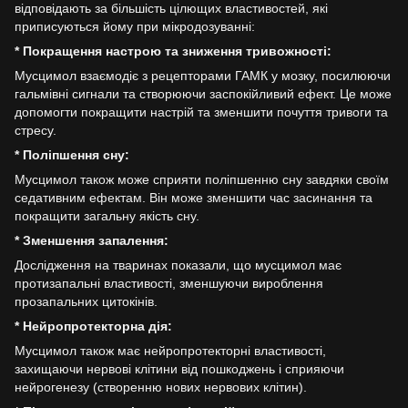
відповідають за більшість цілющих властивостей, які
приписуються йому при мікродозуванні:
* Покращення настрою та зниження тривожності:
Мусцимол взаємодіє з рецепторами ГАМК у мозку, посилюючи
гальмівні сигнали та створюючи заспокійливий ефект. Це може
допомогти покращити настрій та зменшити почуття тривоги та
стресу.
* Поліпшення сну:
Мусцимол також може сприяти поліпшенню сну завдяки своїм
седативним ефектам. Він може зменшити час засинання та
покращити загальну якість сну.
* Зменшення запалення:
Дослідження на тваринах показали, що мусцимол має
протизапальні властивості, зменшуючи вироблення
прозапальних цитокінів.
* Нейропротекторна дія:
Мусцимол також має нейропротекторні властивості,
захищаючи нервові клітини від пошкоджень і сприяючи
нейрогенезу (створенню нових нервових клітин).