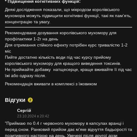
* Підвищення когнітивних функцій:
Деякі дослідження показали, що мікродози королівського
мухомора можуть підвищити когнітивні функції, такі як пам'ять,
концентрацію та увагу.
Рекомендоване дозування королівського мухомору для
профілактики 1-2г на день
Для отримання стійкого ефекту потрібен курс тривалістю 1-2
міс
Пийте достатню кількість води під час курсу прийому
королівського мухомору для кращого виведення токсинів.
Не приймайте добавку натщесерце, краще вживайте її під час
їжі або одразу після.
Рекомендація вживати в комплексі з їжовиком
Відгуки
2
Сергій
23.10.2024 в 20:42
"Приймаю по 0.4 г червоного мухомору в капсулах вранці і
перед сном. Ранковий прийом дає м'яке відчуття бадьорості та
позитивного настрою на день. Увечері після другої дози