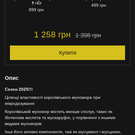
💊/40г
499 грн
899 грн
1 258 грн
1 398 грн
Купити
Опис
Сезон 2025!!!
Цілющі властивості королівського мухомора при
мікродозуванні
Королівський мухомор містить менше сполук, таких як
іботенова кислота та мускаруфін, у порівнянні з іншими
видами мухоморів.
Інші його активні компоненти, такі як мусцимол і мусцизон,